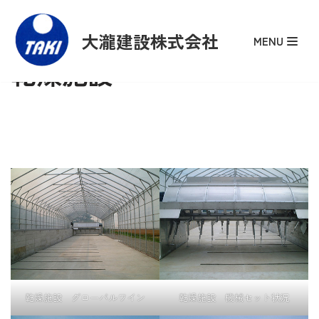
大瀧建設株式会社
コ
MENU
ン
乾燥施設
テ
ン
ツ
へ
ス
キ
ッ
プ
乾燥施設 グローバルワイン
乾燥施設 機械セット状況